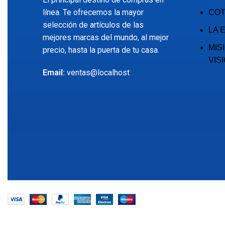
línea. Te ofrecemos la mayor
COT
selección de artículos de las
LA 
mejores marcas del mundo, al mejor
MIS
precio, hasta la puerta de tu casa.
VIS
Email:
ventas@localhost
EMECX
2022 CREADO POR
PDG.PE
. TODOS LOS DER