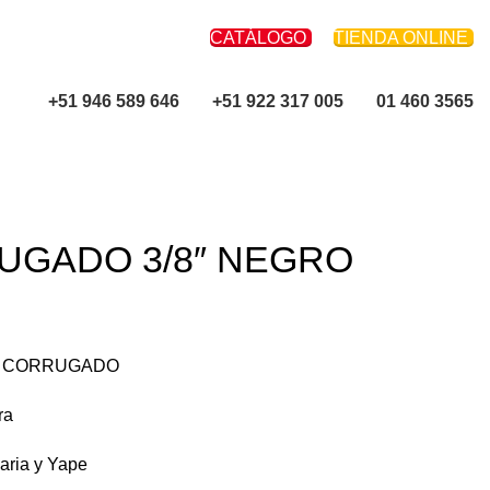
CATÁLOGO
TIENDA ONLINE
+51 946 589 646
+51 922 317 005
01 460 3565
UGADO 3/8″ NEGRO
 CORRUGADO
ra
caria y Yape