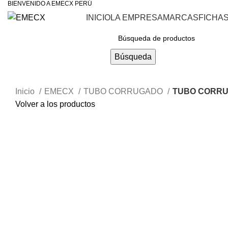
BIENVENIDO A EMECX PERÚ
INICIO
LA EMPRESA
MARCAS
FICHA
Navegar Por Las Categorías
Búsqueda
Inicio
EMECX
TUBO CORRUGADO
TUBO CORRU
Volver a los productos
Haga Click para agrandar