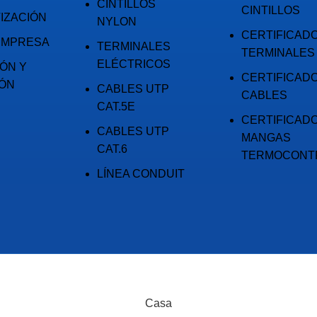
CINTILLOS
CINTILLOS
IZACIÓN
NYLON
CERTIFICAD
EMPRESA
TERMINALES
TERMINALES
ELÉCTRICOS
IÓN Y
CERTIFICAD
IÓN
CABLES UTP
CABLES
CAT.5E
CERTIFICAD
CABLES UTP
MANGAS
CAT.6
TERMOCONT
LÍNEA CONDUIT
ECHOS RESERVADOS
Casa