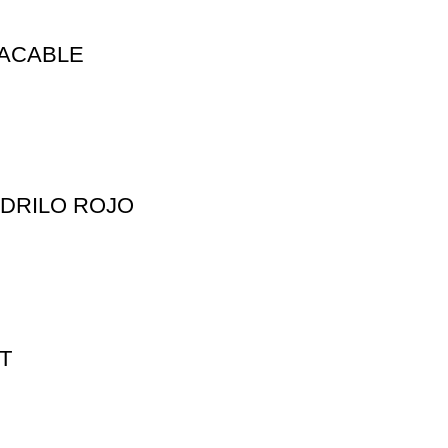
TACABLE
ODRILO ROJO
T