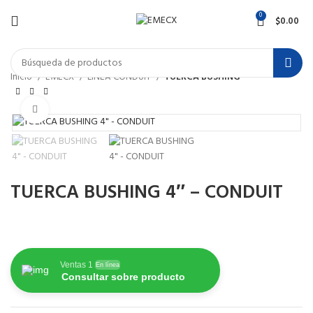
0
$
0.00
Inicio
EMECX
LÍNEA CONDUIT
TUERCA BUSHING
Haga Click para agrandar
TUERCA BUSHING 4″ – CONDUIT
Ventas 1
En línea
Consultar sobre producto