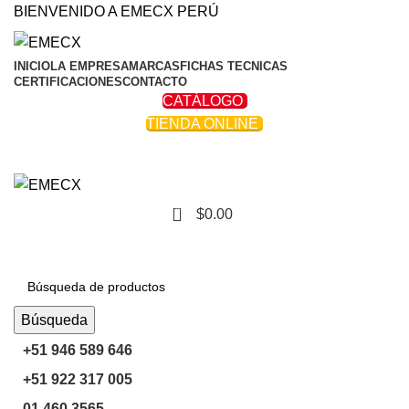
BIENVENIDO A EMECX PERÚ
INICIO
LA EMPRESA
MARCAS
FICHAS TECNICAS
CERTIFICACIONES
CONTACTO
CATÁLOGO
TIENDA ONLINE
0
$
0.00
Navegar Por Las Categorías
Búsqueda
+51 946 589 646
+51 922 317 005
01 460 3565