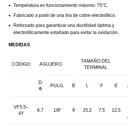
Temperatura en funcionamiento máximo: 75°C.
Fabricado a partir de una tira de cobre electrolítico.
Reforzado para garantizar una ductilidad óptima y
electrolíticamente estañado para evitar la oxidación.
MEDIDAS
TAMAÑO DEL
CÓDIGO
AGUJERO
TERMINAL
D
PULG.
B
L
F
E
Ф
VF5.5–
6.7
1/8”
9
25.2
7.5
12.5
4Y