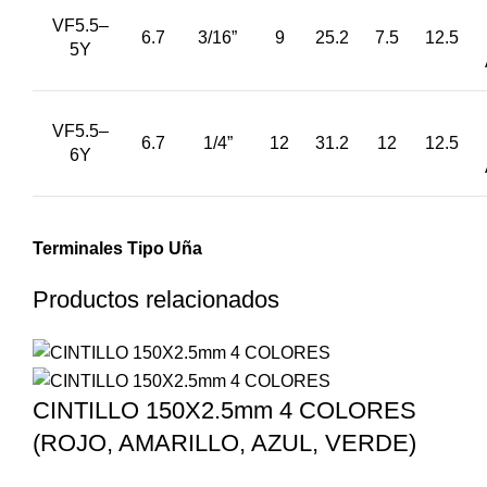
VF5.5–
6.7
3/16”
9
25.2
7.5
12.5
5Y
VF5.5–
6.7
1/4”
12
31.2
12
12.5
6Y
Terminales Tipo Uña
Productos relacionados
CINTILLO 150X2.5mm 4 COLORES
(ROJO, AMARILLO, AZUL, VERDE)