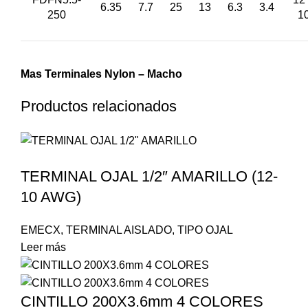
6.35
7.7
25
13
6.3
3.4
250
1
Mas Terminales Nylon – Macho
Productos relacionados
TERMINAL OJAL 1/2″ AMARILLO (12-
10 AWG)
EMECX
,
TERMINAL AISLADO
,
TIPO OJAL
Leer más
CINTILLO 200X3.6mm 4 COLORES