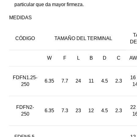
particular que da mayor firmeza.
MEDIDAS
T
CÓDIGO
TAMAÑO DEL TERMINAL
DE
W
F
L
B
D
C
AW
FDFN1.25-
16
6.35
7.7
24
11
4.5
2.3
250
1
FDFN2-
22
6.35
7.3
23
12
4.5
2.3
250
1
FDFN5.5-
12