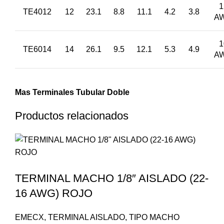
1
TE4012
12
23.1
8.8
11.1
4.2
3.8
A
1
TE6014
14
26.1
9.5
12.1
5.3
4.9
A
Mas Terminales Tubular Doble
Productos relacionados
TERMINAL MACHO 1/8″ AISLADO (22-
16 AWG) ROJO
EMECX
,
TERMINAL AISLADO
,
TIPO MACHO