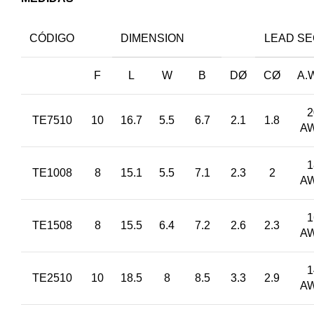
CÓDIGO
DIMENSION
LEAD SE
F
L
W
B
DØ
CØ
A.
2
TE7510
10
16.7
5.5
6.7
2.1
1.8
A
1
TE1008
8
15.1
5.5
7.1
2.3
2
A
1
TE1508
8
15.5
6.4
7.2
2.6
2.3
A
1
TE2510
10
18.5
8
8.5
3.3
2.9
A