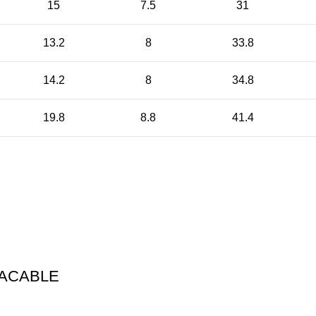
15
7.5
31
13.2
8
33.8
14.2
8
34.8
19.8
8.8
41.4
TACABLE