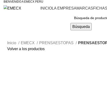
BIENVENIDO A EMECX PERÚ
INICIO
LA EMPRESA
MARCAS
FICHA
Navegar Por Las Categorías
Búsqueda
Inicio
EMECX
PRENSAESTOPAS
PRENSAESTOP
Volver a los productos
Haga Click para agrandar