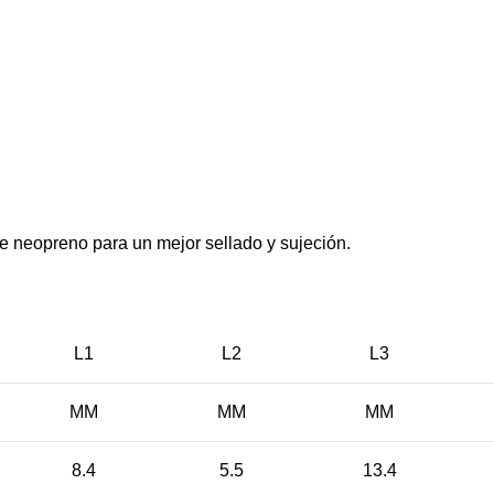
 neopreno para un mejor sellado y sujeción.
L1
L2
L3
MM
MM
MM
8.4
5.5
13.4