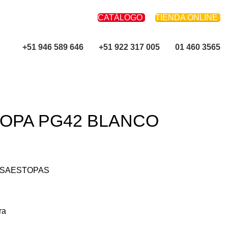
CATÁLOGO
TIENDA ONLINE
+51 946 589 646
+51 922 317 005
01 460 3565
OPA PG42 BLANCO
SAESTOPAS
ra