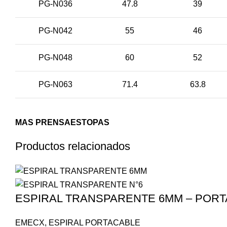
PG-N036
47.8
39
PG-N042
55
46
PG-N048
60
52
PG-N063
71.4
63.8
MAS PRENSAESTOPAS
Productos relacionados
ESPIRAL TRANSPARENTE 6MM – POR
EMECX
,
ESPIRAL PORTACABLE