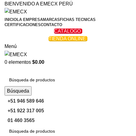
BIENVENIDO A EMECX PERÚ
INICIO
LA EMPRESA
MARCAS
FICHAS TECNICAS
CERTIFICACIONES
CONTACTO
CATÁLOGO
TIENDA ONLINE
Menú
0
elementos
$
0.00
Navegar Por Las Categorías
Búsqueda
+51 946 589 646
+51 922 317 005
01 460 3565