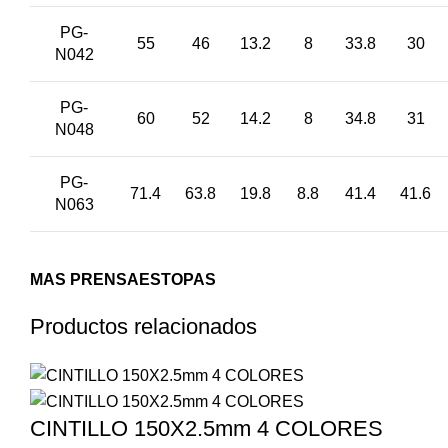
PG-
55
46
13.2
8
33.8
30
N042
PG-
60
52
14.2
8
34.8
31
N048
PG-
71.4
63.8
19.8
8.8
41.4
41.6
N063
MAS PRENSAESTOPAS
Productos relacionados
CINTILLO 150X2.5mm 4 COLORES