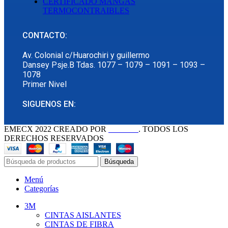
CERTIFICADO MANGAS
TERMOCONTRAIBLES
CONTACTO:
Av. Colonial c/Huarochiri y guillermo
Dansey Psje.B Tdas. 1077 – 1079 – 1091 – 1093 –
1078
Primer Nivel
SIGUENOS EN:
EMECX
2022 CREADO POR
PDG.PE
. TODOS LOS
DERECHOS RESERVADOS
Búsqueda
Menú
Categorías
3M
CINTAS AISLANTES
CINTAS DE FIBRA