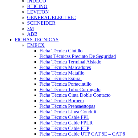
INDECO
BTICINO
LEVITON
GENERAL ELECTRIC
SCHNEIDER
3M
ABB
FICHAS TECNICAS
EMECX
Ficha Técnica Cintillo
Fichas Técnicas Precinto De Seguridad
Ficha Técnica Terminal Aislado
Ficha Técnica Marcadores
Ficha Técnica Matafilo
Ficha Técnica Espiral
Ficha Técnica Portacintillo
Ficha Técnica Tubo Corrugado
Ficha Técnica Cinta Doble Contacto
Ficha Técnica Bornera
Ficha Técnica Prensaestopas
Ficha Técnica Linea Conduit
Ficha Técnica Cable FPL
Ficha Técnica Cable FPLR
Ficha Técnica Cable FTP
Ficha Técnica Cable UTP CAT.5E – CAT.6