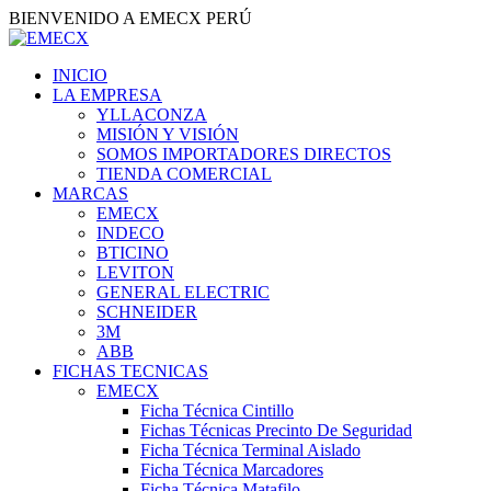
BIENVENIDO A EMECX PERÚ
INICIO
LA EMPRESA
YLLACONZA
MISIÓN Y VISIÓN
SOMOS IMPORTADORES DIRECTOS
TIENDA COMERCIAL
MARCAS
EMECX
INDECO
BTICINO
LEVITON
GENERAL ELECTRIC
SCHNEIDER
3M
ABB
FICHAS TECNICAS
EMECX
Ficha Técnica Cintillo
Fichas Técnicas Precinto De Seguridad
Ficha Técnica Terminal Aislado
Ficha Técnica Marcadores
Ficha Técnica Matafilo