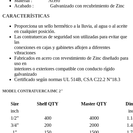
Material : Acero
Acabado : Galvanizado con recubrimiento de Zinc
CARACTERÍSTICAS
Proporciona un sello hermético a la lluvia, al agua o al aceite
en cualquier posición.
Las contratuercas de seguridad son utilizadas para evitar que
las
conexiones en cajas y gabinetes aflojen a diferentes
vibraciones
Fabricados en acero con revestimiento de Zinc diseñado para
uso en
interiores o exteriores compatible con conducto rígido
galvanizado
Certificado según normas UL 514B, CSA C22.2 N°18.3
MODEL CONTRATUERCA IMC 2″
Size
Shelf QTY
Master QTY
Di
inch
in
1/2”
400
4000
1.
3/4”
200
2000
1.
1”
150
1500
1.