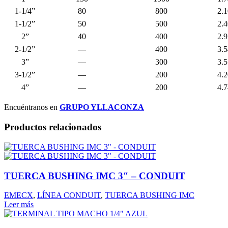
1-1/4”
80
800
2.
1-1/2”
50
500
2.
2”
40
400
2.
2-1/2”
—
400
3.
3”
—
300
3.
3-1/2”
—
200
4.
4”
—
200
4.
Encuéntranos en
GRUPO YLLACONZA
Productos relacionados
TUERCA BUSHING IMC 3″ – CONDUIT
EMECX
,
LÍNEA CONDUIT
,
TUERCA BUSHING IMC
Leer más