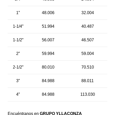
1”
48.006
32.004
1-1/4”
51.994
40.487
1-1/2”
56.007
46.507
2”
59.994
59.004
2-1/2”
80.010
70.510
3”
84.988
88.011
4”
84.988
113.030
Encuéntranos en
GRUPO YLLACONZA