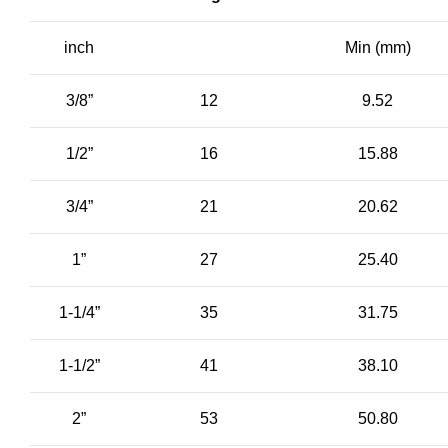
inch
Min (mm)
3/8”
12
9.52
1/2”
16
15.88
3/4”
21
20.62
1”
27
25.40
1-1/4”
35
31.75
1-1/2”
41
38.10
2”
53
50.80