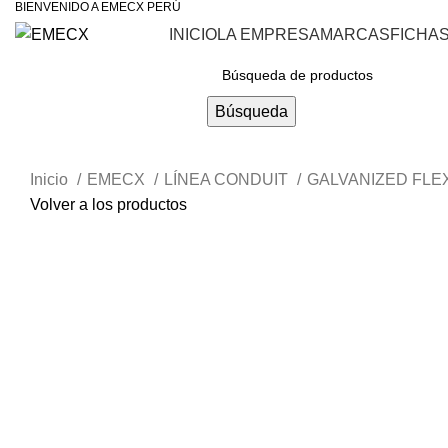
BIENVENIDO A EMECX PERÚ
INICIO
LA EMPRESA
MARCAS
FICHA
Navegar Por Las Categorías
Búsqueda
Inicio
EMECX
LÍNEA CONDUIT
GALVANIZED FLE
Volver a los productos
Haga Click para agrandar