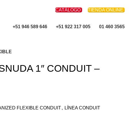
CATÁLOGO
TIENDA ONLINE
+51 946 589 646
+51 922 317 005
01 460 3565
XIBLE
SNUDA 1″ CONDUIT –
ANIZED FLEXIBLE CONDUIT
,
LÍNEA CONDUIT