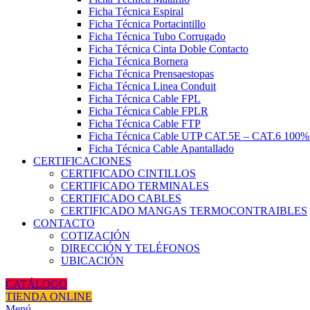
Ficha Técnica Espiral
Ficha Técnica Portacintillo
Ficha Técnica Tubo Corrugado
Ficha Técnica Cinta Doble Contacto
Ficha Técnica Bornera
Ficha Técnica Prensaestopas
Ficha Técnica Linea Conduit
Ficha Técnica Cable FPL
Ficha Técnica Cable FPLR
Ficha Técnica Cable FTP
Ficha Técnica Cable UTP CAT.5E – CAT.6 100
Ficha Técnica Cable Apantallado
CERTIFICACIONES
CERTIFICADO CINTILLOS
CERTIFICADO TERMINALES
CERTIFICADO CABLES
CERTIFICADO MANGAS TERMOCONTRAIBLES
CONTACTO
COTIZACIÓN
DIRECCIÓN Y TELÉFONOS
UBICACIÓN
CATÁLOGO
TIENDA ONLINE
Menú