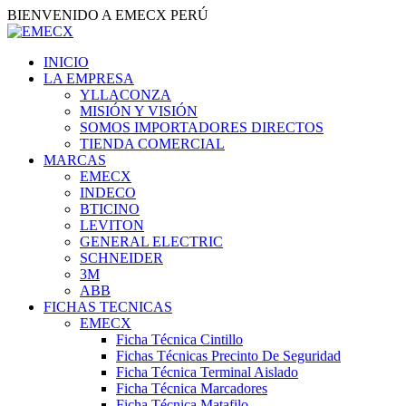
BIENVENIDO A EMECX PERÚ
INICIO
LA EMPRESA
YLLACONZA
MISIÓN Y VISIÓN
SOMOS IMPORTADORES DIRECTOS
TIENDA COMERCIAL
MARCAS
EMECX
INDECO
BTICINO
LEVITON
GENERAL ELECTRIC
SCHNEIDER
3M
ABB
FICHAS TECNICAS
EMECX
Ficha Técnica Cintillo
Fichas Técnicas Precinto De Seguridad
Ficha Técnica Terminal Aislado
Ficha Técnica Marcadores
Ficha Técnica Matafilo