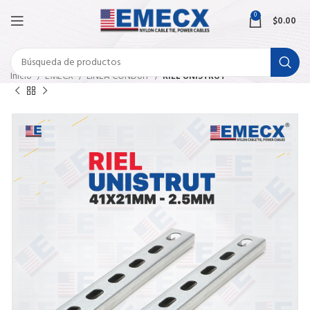
0
$
0.00
Inicio
EMECX
LÍNEA CONDUIT
RIEL UNISTRUT