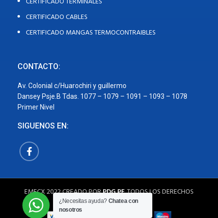
CERTIFICADO TERMINALES
CERTIFICADO CABLES
CERTIFICADO MANGAS TERMOCONTRAIBLES
CONTACTO:
Av. Colonial c/Huarochiri y guillermo
Dansey Psje.B Tdas. 1077 – 1079 – 1091 – 1093 – 1078
Primer Nivel
SIGUENOS EN:
EMECX
2022 CREADO POR
PDG.PE
. TODOS LOS DERECHOS
RESERVADOS
¿Necesitas ayuda?
Chatea con
nosotros