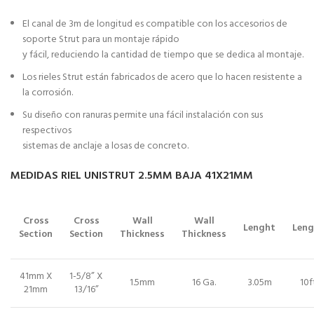
El canal de 3m de longitud es compatible con los accesorios de
soporte Strut para un montaje rápido
y fácil, reduciendo la cantidad de tiempo que se dedica al montaje.
Los rieles Strut están fabricados de acero que lo hacen resistente a
la corrosión.
Su diseño con ranuras permite una fácil instalación con sus
respectivos
sistemas de anclaje a losas de concreto.
MEDIDAS RIEL UNISTRUT 2.5MM BAJA 41X21MM
Cross
Cross
Wall
Wall
Lenght
Leng
Section
Section
Thickness
Thickness
41mm X
1-5/8” X
1.5mm
16 Ga.
3.05m
10f
21mm
13/16”