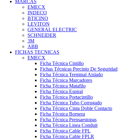
MARCAS
EMECX
INDECO
BTICINO
LEVITON
GENERAL ELECTRIC
SCHNEIDER
3M
ABB
FICHAS TECNICAS
EMECX
Ficha Técnica Cintillo
Fichas Técnicas Precinto De Seguridad
Ficha Técnica Terminal Aislado
Ficha Técnica Marcadores
Ficha Técnica Matafilo
Ficha Técnica Espiral
Ficha Técnica Portacintillo
Ficha Técnica Tubo Corrugado
Ficha Técnica Cinta Doble Contacto
Ficha Técnica Bornera
Ficha Técnica Prensaestopas
Ficha Técnica Linea Conduit
Ficha Técnica Cable FPL
Ficha Técnica Cable FPLR