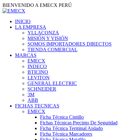
BIENVENIDO A EMECX PERÚ
INICIO
LA EMPRESA
YLLACONZA
MISIÓN Y VISIÓN
SOMOS IMPORTADORES DIRECTOS
TIENDA COMERCIAL
MARCAS
EMECX
INDECO
BTICINO
LEVITON
GENERAL ELECTRIC
SCHNEIDER
3M
ABB
FICHAS TECNICAS
EMECX
Ficha Técnica Cintillo
Fichas Técnicas Precinto De Seguridad
Ficha Técnica Terminal Aislado
Ficha Técnica Marcadores
Ficha Técnica Matafilo