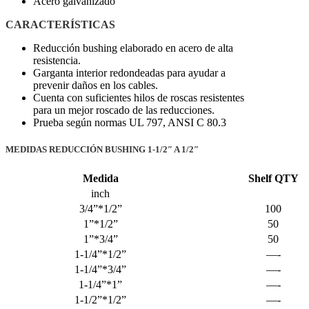
Acero galvanizado
CARACTERÍSTICAS
Reducción bushing elaborado en acero de alta
resistencia.
Garganta interior redondeadas para ayudar a
prevenir daños en los cables.
Cuenta con suficientes hilos de roscas resistentes
para un mejor roscado de las reducciones.
Prueba según normas UL 797, ANSI C 80.3
MEDIDAS REDUCCIÓN BUSHING 1-1/2″ A 1/2″
Medida
Shelf QTY
inch
3/4”*1/2”
100
1”*1/2”
50
1”*3/4”
50
1-1/4”*1/2”
—-
1-1/4”*3/4”
—-
1-1/4”*1”
—-
1-1/2”*1/2”
—-