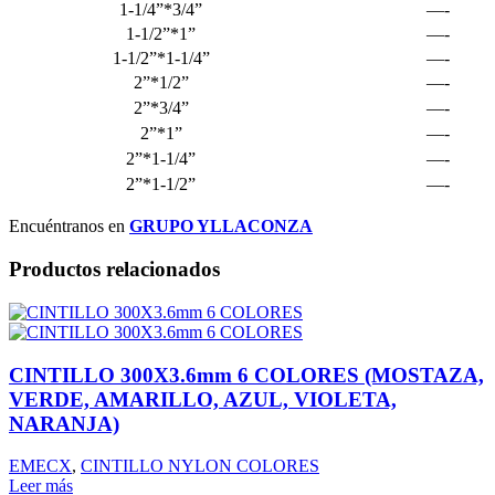
1-1/4”*3/4”
—-
1-1/2”*1”
—-
1-1/2”*1-1/4”
—-
2”*1/2”
—-
2”*3/4”
—-
2”*1”
—-
2”*1-1/4”
—-
2”*1-1/2”
—-
Encuéntranos en
GRUPO YLLACONZA
Productos relacionados
CINTILLO 300X3.6mm 6 COLORES (MOSTAZA,
VERDE, AMARILLO, AZUL, VIOLETA,
NARANJA)
EMECX
,
CINTILLO NYLON COLORES
Leer más