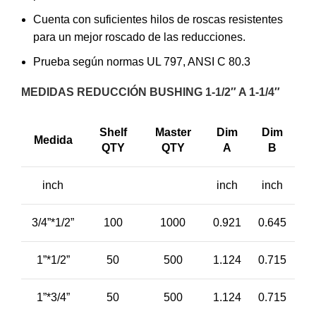
Cuenta con suficientes hilos de roscas resistentes
para un mejor roscado de las reducciones.
Prueba según normas UL 797, ANSI C 80.3
MEDIDAS REDUCCIÓN BUSHING 1-1/2″ A 1-1/4″
Shelf
Master
Dim
Dim
Medida
QTY
QTY
A
B
inch
inch
inch
3/4”*1/2”
100
1000
0.921
0.645
1”*1/2”
50
500
1.124
0.715
1”*3/4”
50
500
1.124
0.715