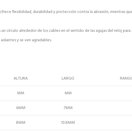
ofrece flexibilidad, durabilidad y protección contra la abrasión, mientras qu
n círculo alrededor de los cables en el sentido de las agujas del reloj para 
aislantes y se ven agradables.
ALTURA
LARGO
RANGO
MM
MM
6MM
7MM
8MM
10.8MM