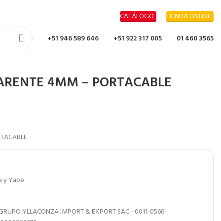
CATÁLOGO
TIENDA ONLINE
+51 946 589 646
+51 922 317 005
01 460 3565
PARENTE 4MM – PORTACABLE
RTACABLE
ia y Yape
--------------------------------------------------------------------
 GRUPO YLLACONZA IMPORT & EXPORT SAC - 0011-0566-