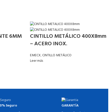
NTE 6MM
CINTILLO METÁLICO 400X8mm
– ACERO INOX.
EMECX
,
CINTILLO METÁLICO
Leer más
00% Seguro
GARANTÍA