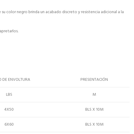
e su color negro brinda un acabado discreto y resistencia adicional a la
apretarlos.
 DE ENVOLTURA
PRESENTACIÓN
LBS
M
4X50
BLS X 10M
6X60
BLS X 10M