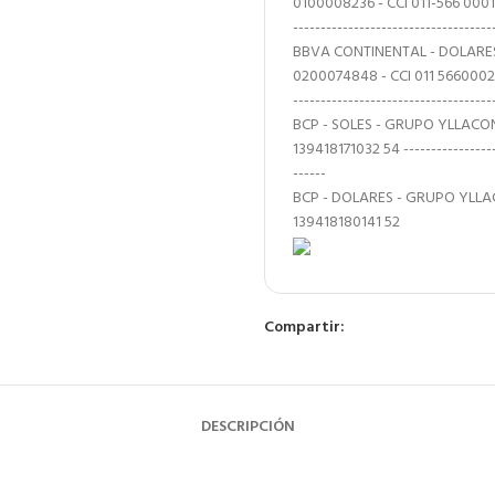
0100008236 - CCI 011-566 0001000
------------------------------------
BBVA CONTINENTAL - DOLARES
0200074848 - CCI 011 56600020007
------------------------------------
BCP - SOLES - GRUPO YLLACON
139418171032 54 -------------------
------
BCP - DOLARES - GRUPO YLLAC
139418180141 52
Compartir:
DESCRIPCIÓN