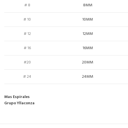
# 8
8MM
# 10
10MM
# 12
12MM
# 16
16MM
#20
20MM
# 24
24MM
Mas Espirales
Grupo Yllaconza