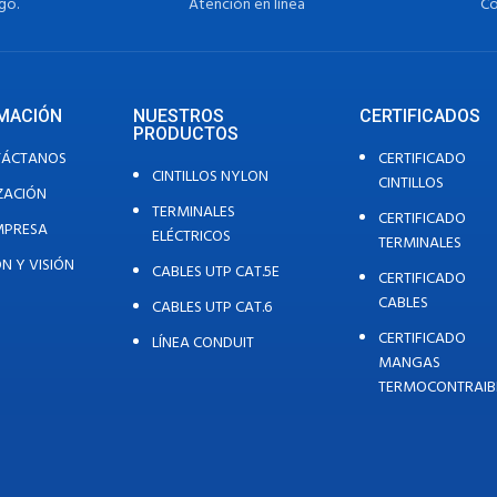
go.
Atención en línea
Co
MACIÓN
NUESTROS
CERTIFICADOS
PRODUCTOS
TÁCTANOS
CERTIFICADO
CINTILLOS NYLON
CINTILLOS
ZACIÓN
TERMINALES
CERTIFICADO
MPRESA
ELÉCTRICOS
TERMINALES
ÓN Y VISIÓN
CABLES UTP CAT.5E
CERTIFICADO
CABLES
CABLES UTP CAT.6
CERTIFICADO
LÍNEA CONDUIT
MANGAS
TERMOCONTRAIB