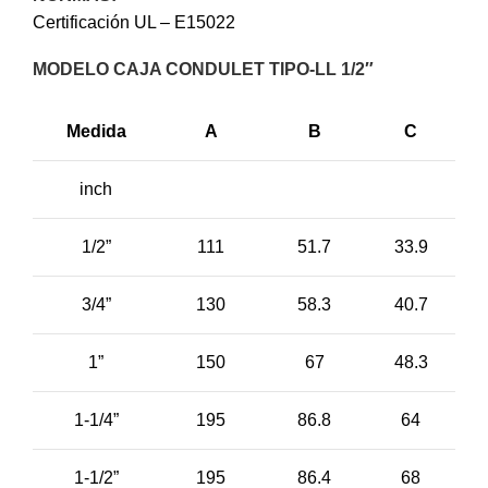
Certificación UL – E15022
MODELO CAJA CONDULET TIPO-LL 1/2″
Medida
A
B
C
inch
1/2”
111
51.7
33.9
3/4”
130
58.3
40.7
1”
150
67
48.3
1-1/4”
195
86.8
64
1-1/2”
195
86.4
68