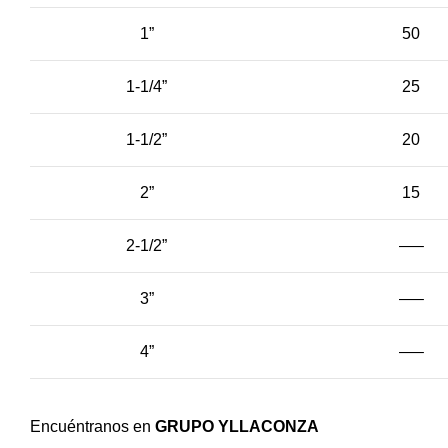
1”
50
1-1/4”
25
1-1/2”
20
2”
15
2-1/2”
—–
3”
—–
4”
—–
Encuéntranos en
GRUPO YLLACONZA