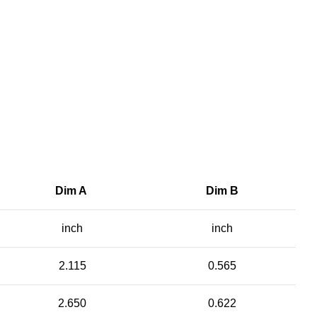
Dim A
Dim B
inch
inch
2.115
0.565
2.650
0.622