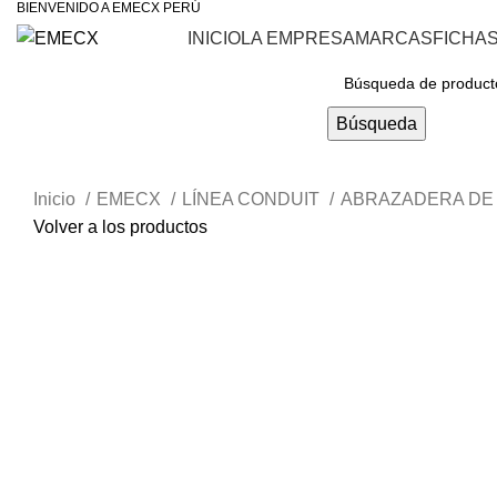
BIENVENIDO A EMECX PERÚ
INICIO
LA EMPRESA
MARCAS
FICHA
Navegar Por Las Categorías
Búsqueda
Inicio
EMECX
LÍNEA CONDUIT
ABRAZADERA DE
Volver a los productos
Haga Click para agrandar