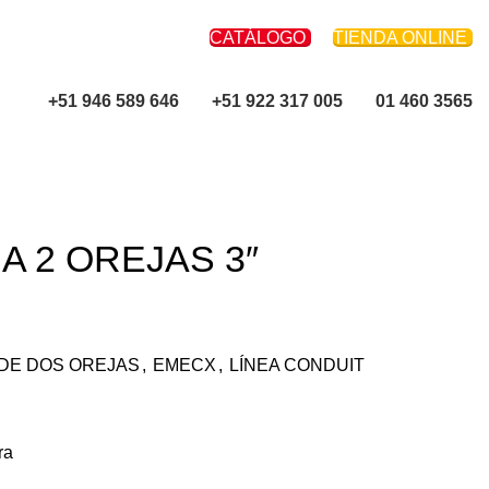
CATÁLOGO
TIENDA ONLINE
+51 946 589 646
+51 922 317 005
01 460 3565
 2 OREJAS 3″
DE DOS OREJAS
,
EMECX
,
LÍNEA CONDUIT
ra