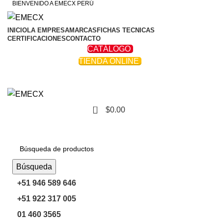
BIENVENIDO A EMECX PERÚ
INICIO
LA EMPRESA
MARCAS
FICHAS TECNICAS
CERTIFICACIONES
CONTACTO
CATÁLOGO
TIENDA ONLINE
0
$
0.00
Navegar Por Las Categorías
Búsqueda
+51 946 589 646
+51 922 317 005
01 460 3565