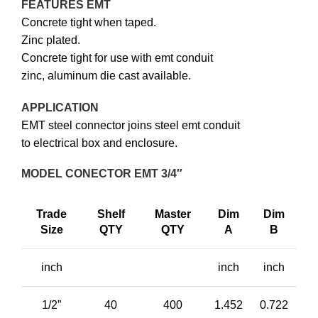
FEATURES EMT
Concrete tight when taped.
Zinc plated.
Concrete tight for use with emt conduit
zinc, aluminum die cast available.
APPLICATION
EMT steel connector joins steel emt conduit
to electrical box and enclosure.
MODEL CONECTOR EMT 3/4″
Trade
Shelf
Master
Dim
Dim
Size
QTY
QTY
A
B
inch
inch
inch
1/2”
40
400
1.452
0.722