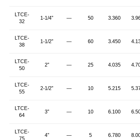
LTCE-
1-1/4”
—
50
3.360
3.9
32
LTCE-
1-1/2”
—
60
3.450
4.1
38
LTCE-
2”
—
25
4.035
4.7
50
LTCE-
2-1/2”
—
10
5.215
5.3
55
LTCE-
3”
—
10
6.100
6.5
64
LTCE-
4”
—
5
6.780
8.0
75