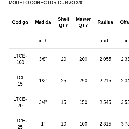
MODELO CONECTOR CURVO 3/8″
Shelf
Master
Codigo
Medida
Radius
Offs
QTY
QTY
inch
inch
inc
LTCE-
3/8”
20
200
2.055
2.3
100
LTCE-
1/2”
25
250
2.215
2.3
15
LTCE-
3/4”
15
150
2.545
3.5
20
LTCE-
1”
10
100
2.815
3.7
25