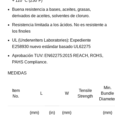
+ 110 °C (230°F)
Buena resistencia a bases, aceites, grasas,
derivados de aceites, solventes de cloruro.
Resistencia limitada a los ácidos. No es resistente a
los finoles
UL (Underwriters Laboratories): Expediente
E258930 nuevo estándar basado UL62275
Aprobación TUV: EN62275:2015 REACH, ROHS,
PAHS Compliance.
MEDIDAS
Min.
Item
Tensile
L
W
Bundle
No.
Strength
Diamete
(mm)
(in)
(mm)
(mm)