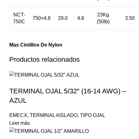
NCT-
23Kg
750×4.8
29.0
4.8
3.50
750C
(50lb)
Mas Cintillos De Nylon
Productos relacionados
TERMINAL OJAL 5/32″ (16-14 AWG) –
AZUL
EMECX
,
TERMINAL AISLADO
,
TIPO OJAL
Leer más