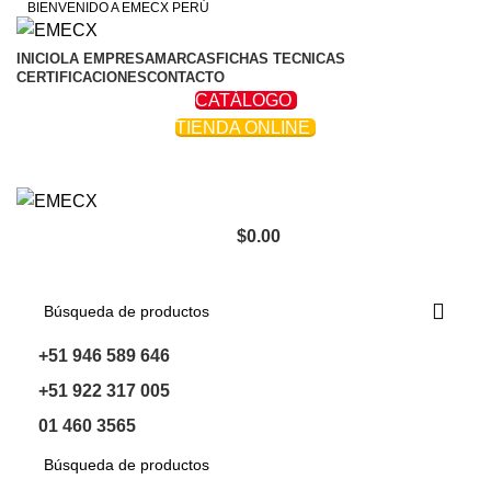
BIENVENIDO A EMECX PERÚ
INICIO
LA EMPRESA
MARCAS
FICHAS TECNICAS
CERTIFICACIONES
CONTACTO
CATÁLOGO
TIENDA ONLINE
$
0.00
Navegar Por Las Categorías
+51 946 589 646
+51 922 317 005
01 460 3565