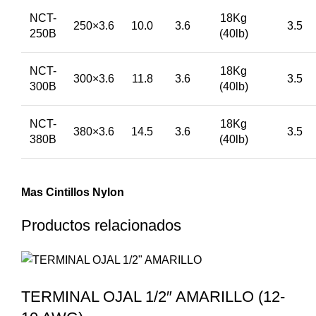
NCT-
18Kg
250×3.6
10.0
3.6
3.5
250B
(40lb)
NCT-
18Kg
300×3.6
11.8
3.6
3.5
300B
(40lb)
NCT-
18Kg
380×3.6
14.5
3.6
3.5
380B
(40lb)
Mas Cintillos Nylon
Productos relacionados
TERMINAL OJAL 1/2″ AMARILLO (12-