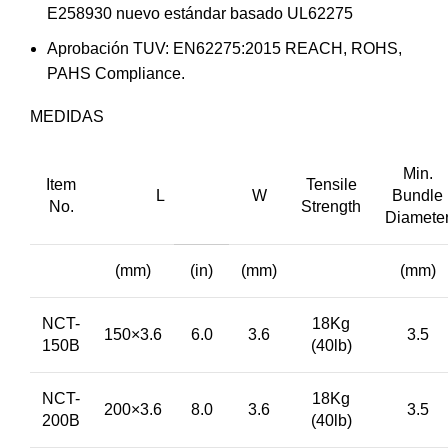
E258930 nuevo estándar basado UL62275
Aprobación TUV: EN62275:2015 REACH, ROHS,
PAHS Compliance.
MEDIDAS
Min.
Item
Tensile
L
W
Bundle
No.
Strength
Diamete
(mm)
(in)
(mm)
(mm)
NCT-
18Kg
150×3.6
6.0
3.6
3.5
150B
(40lb)
NCT-
18Kg
200×3.6
8.0
3.6
3.5
200B
(40lb)