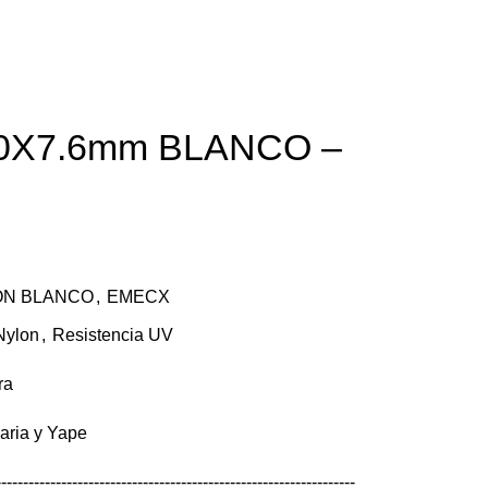
00X7.6mm BLANCO –
ON BLANCO
,
EMECX
Nylon
,
Resistencia UV
ra
caria y Yape
------------------------------------------------------------------