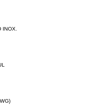
 INOX.
UL
AWG)