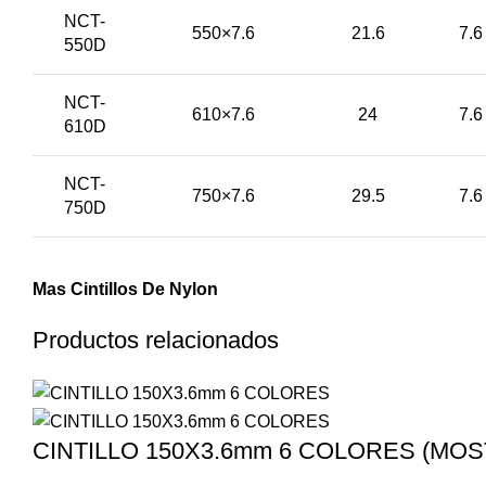
NCT-
550×7.6
21.6
7.6
550D
NCT-
610×7.6
24
7.6
610D
NCT-
750×7.6
29.5
7.6
750D
Mas Cintillos De Nylon
Productos relacionados
CINTILLO 150X3.6mm 6 COLORES (MOS