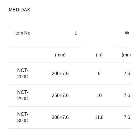
MEDIDAS
Item No.
L
W
(mm)
(in)
(mm
NCT-
200×7.6
8
7.6
200D
NCT-
250×7.6
10
7.6
250D
NCT-
300×7.6
11.8
7.6
300D