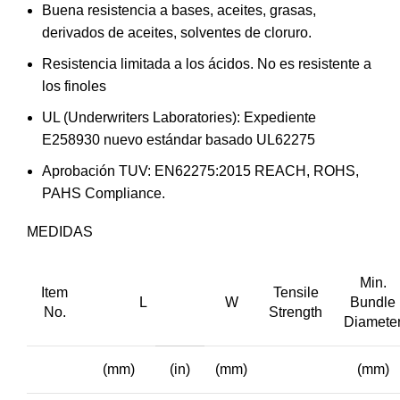
Buena resistencia a bases, aceites, grasas,
derivados de aceites, solventes de cloruro.
Resistencia limitada a los ácidos. No es resistente a
los finoles
UL (Underwriters Laboratories): Expediente
E258930 nuevo estándar basado UL62275
Aprobación TUV: EN62275:2015 REACH, ROHS,
PAHS Compliance.
MEDIDAS
Min.
Item
Tensile
L
W
Bundle
No.
Strength
Diamete
(mm)
(in)
(mm)
(mm)