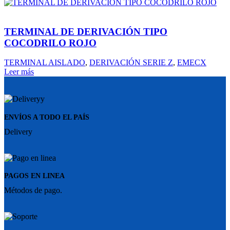
TERMINAL DE DERIVACIÓN TIPO
COCODRILO ROJO
TERMINAL AISLADO
,
DERIVACIÓN SERIE Z
,
EMECX
Leer más
ENVÍOS A TODO EL PAÍS
Delivery
PAGOS EN LINEA
Métodos de pago.