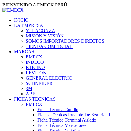
BIENVENIDO A EMECX PERÚ
INICIO
LA EMPRESA
YLLACONZA
MISIÓN Y VISIÓN
SOMOS IMPORTADORES DIRECTOS
TIENDA COMERCIAL
MARCAS
EMECX
INDECO
BTICINO
LEVITON
GENERAL ELECTRIC
SCHNEIDER
3M
ABB
FICHAS TECNICAS
EMECX
Ficha Técnica Cintillo
Fichas Técnicas Precinto De Seguridad
Ficha Técnica Terminal Aislado
Ficha Técnica Marcadores
Ficha Técnica Matafilo