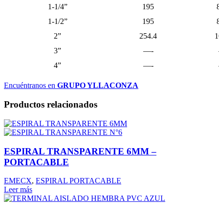
1-1/4”
195
1-1/2”
195
2”
254.4
1
3”
—-
4”
—-
Encuéntranos en
GRUPO YLLACONZA
Productos relacionados
ESPIRAL TRANSPARENTE 6MM –
PORTACABLE
EMECX
,
ESPIRAL PORTACABLE
Leer más