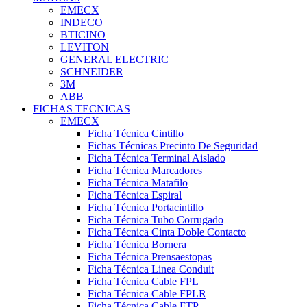
EMECX
INDECO
BTICINO
LEVITON
GENERAL ELECTRIC
SCHNEIDER
3M
ABB
FICHAS TECNICAS
EMECX
Ficha Técnica Cintillo
Fichas Técnicas Precinto De Seguridad
Ficha Técnica Terminal Aislado
Ficha Técnica Marcadores
Ficha Técnica Matafilo
Ficha Técnica Espiral
Ficha Técnica Portacintillo
Ficha Técnica Tubo Corrugado
Ficha Técnica Cinta Doble Contacto
Ficha Técnica Bornera
Ficha Técnica Prensaestopas
Ficha Técnica Linea Conduit
Ficha Técnica Cable FPL
Ficha Técnica Cable FPLR
Ficha Técnica Cable FTP