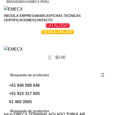
BIENVENIDO A EMECX PERÚ
INICIO
LA EMPRESA
MARCAS
FICHAS TECNICAS
CERTIFICACIONES
CONTACTO
CATÁLOGO
TIENDA ONLINE
0
$
0.00
Navegar Por Las Categorías
+51 946 589 646
+51 922 317 005
01 460 3565
Inicio
EMECX
TERMINAL AISLADO
TUBULAR