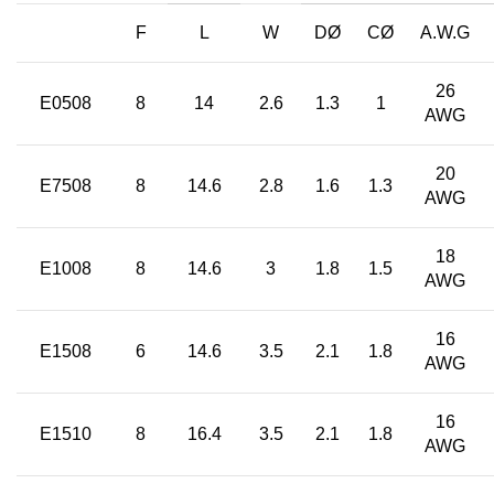
F
L
W
DØ
CØ
A.W.G
26
E0508
8
14
2.6
1.3
1
AWG
20
E7508
8
14.6
2.8
1.6
1.3
AWG
18
E1008
8
14.6
3
1.8
1.5
AWG
16
E1508
6
14.6
3.5
2.1
1.8
AWG
16
E1510
8
16.4
3.5
2.1
1.8
AWG