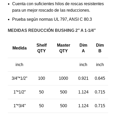
Cuenta con suficientes hilos de roscas resistentes
para un mejor roscado de las reducciones.
Prueba según normas UL 797, ANSI C 80.3
MEDIDAS REDUCCIÓN BUSHING 2″ A 1-1/4″
Shelf
Master
Dim
Dim
Medida
QTY
QTY
A
B
inch
inch
inch
3/4”*1/2”
100
1000
0.921
0.645
1”*1/2”
50
500
1.124
0.715
1”*3/4”
50
500
1.124
0.715