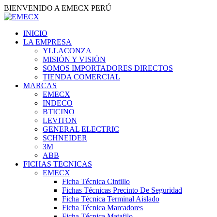
BIENVENIDO A EMECX PERÚ
INICIO
LA EMPRESA
YLLACONZA
MISIÓN Y VISIÓN
SOMOS IMPORTADORES DIRECTOS
TIENDA COMERCIAL
MARCAS
EMECX
INDECO
BTICINO
LEVITON
GENERAL ELECTRIC
SCHNEIDER
3M
ABB
FICHAS TECNICAS
EMECX
Ficha Técnica Cintillo
Fichas Técnicas Precinto De Seguridad
Ficha Técnica Terminal Aislado
Ficha Técnica Marcadores
Ficha Técnica Matafilo