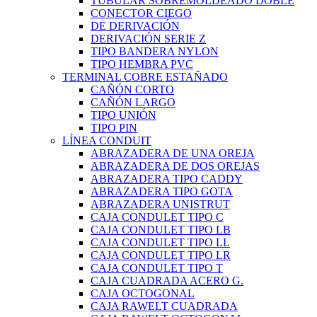
TUBULAR SOBREMOLDEADO DOBLE
CONECTOR CIEGO
DE DERIVACIÓN
DERIVACIÓN SERIE Z
TIPO BANDERA NYLON
TIPO HEMBRA PVC
TERMINAL COBRE ESTAÑADO
CAÑÓN CORTO
CAÑÓN LARGO
TIPO UNIÓN
TIPO PIN
LÍNEA CONDUIT
ABRAZADERA DE UNA OREJA
ABRAZADERA DE DOS OREJAS
ABRAZADERA TIPO CADDY
ABRAZADERA TIPO GOTA
ABRAZADERA UNISTRUT
CAJA CONDULET TIPO C
CAJA CONDULET TIPO LB
CAJA CONDULET TIPO LL
CAJA CONDULET TIPO LR
CAJA CONDULET TIPO T
CAJA CUADRADA ACERO G.
CAJA OCTOGONAL
CAJA RAWELT CUADRADA