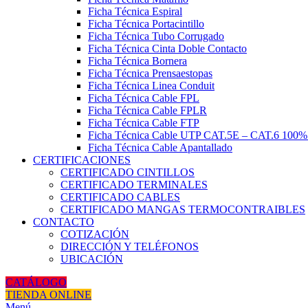
Ficha Técnica Espiral
Ficha Técnica Portacintillo
Ficha Técnica Tubo Corrugado
Ficha Técnica Cinta Doble Contacto
Ficha Técnica Bornera
Ficha Técnica Prensaestopas
Ficha Técnica Linea Conduit
Ficha Técnica Cable FPL
Ficha Técnica Cable FPLR
Ficha Técnica Cable FTP
Ficha Técnica Cable UTP CAT.5E – CAT.6 100
Ficha Técnica Cable Apantallado
CERTIFICACIONES
CERTIFICADO CINTILLOS
CERTIFICADO TERMINALES
CERTIFICADO CABLES
CERTIFICADO MANGAS TERMOCONTRAIBLES
CONTACTO
COTIZACIÓN
DIRECCIÓN Y TELÉFONOS
UBICACIÓN
CATÁLOGO
TIENDA ONLINE
Menú