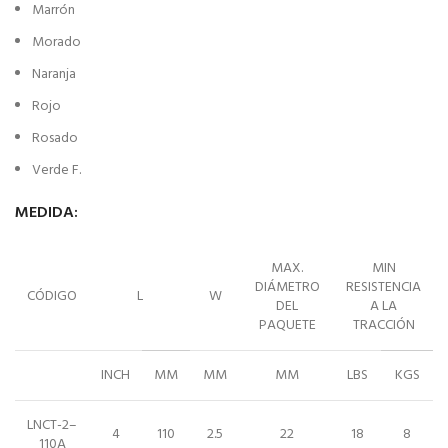
Marrón
Morado
Naranja
Rojo
Rosado
Verde F.
MEDIDA:
MAX.
MIN
DIÁMETRO
RESISTENCIA
CÓDIGO
L
W
DEL
A LA
PAQUETE
TRACCIÓN
INCH
MM
MM
MM
LBS
KGS
LNCT-2–
4
110
2.5
22
18
8
110A