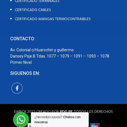
CERTIFICADO TERMINALES
CERTIFICADO CABLES
CERTIFICADO MANGAS TERMOCONTRAIBLES
CONTACTO:
Av. Colonial c/Huarochiri y guillermo
Dansey Psje.B Tdas. 1077 – 1079 – 1091 – 1093 – 1078
Primer Nivel
SIGUENOS EN:
EMECX
2022 CREADO POR
PDG.PE
. TODOS LOS DERECHOS
RESERVADOS
¿Necesitas ayuda?
Chatea con
nosotros