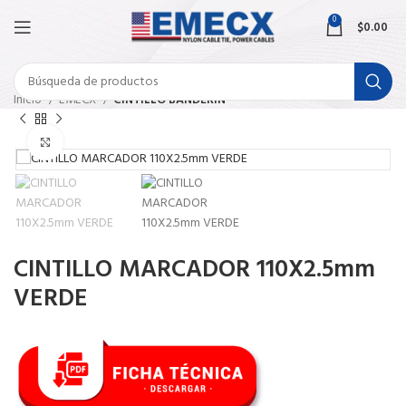
0
$
0.00
Inicio
EMECX
CINTILLO BANDERÍN
Haga Click para agrandar
CINTILLO MARCADOR 110X2.5mm
VERDE