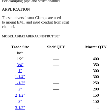
For clamping pipe and struct channel.
APPLICATION
These universal strut Clamps are used
to mount EMT and rigid conduit from strut
channel.
MODEL ABRAZADERA UNISTRUT 1/2″
Trade Size
Shelf QTY
Master QTY
inch
1/2”
—–
400
3/4”
—–
350
1”
—–
300
1-1/4”
—–
300
1-1/2”
—–
250
2”
—–
200
2-1/2”
—–
150
3”
—–
150
3-1/2”
—–
—-