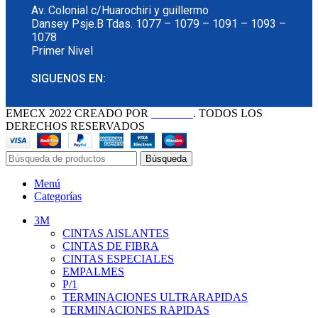
Av. Colonial c/Huarochiri y guillermo
Dansey Psje.B Tdas. 1077 – 1079 – 1091 – 1093 –
1078
Primer Nivel
SIGUENOS EN:
EMECX
2022 CREADO POR
PDG.PE
. TODOS LOS
DERECHOS RESERVADOS
Búsqueda
Menú
Categorías
3M
CINTAS AISLANTES
CINTAS DE FIBRA
CINTAS ESPECIALES
EMPALMES
P/1
TERMINACIONES ULTRARAPIDAS
TERMINACIONES RAPIDAS