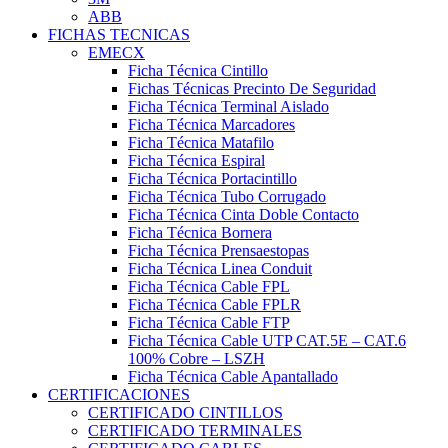
ABB
FICHAS TECNICAS
EMECX
Ficha Técnica Cintillo
Fichas Técnicas Precinto De Seguridad
Ficha Técnica Terminal Aislado
Ficha Técnica Marcadores
Ficha Técnica Matafilo
Ficha Técnica Espiral
Ficha Técnica Portacintillo
Ficha Técnica Tubo Corrugado
Ficha Técnica Cinta Doble Contacto
Ficha Técnica Bornera
Ficha Técnica Prensaestopas
Ficha Técnica Linea Conduit
Ficha Técnica Cable FPL
Ficha Técnica Cable FPLR
Ficha Técnica Cable FTP
Ficha Técnica Cable UTP CAT.5E – CAT.6
100% Cobre – LSZH
Ficha Técnica Cable Apantallado
CERTIFICACIONES
CERTIFICADO CINTILLOS
CERTIFICADO TERMINALES