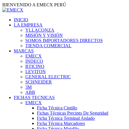
BIENVENIDO A EMECX PERÚ
INICIO
LA EMPRESA
YLLACONZA
MISIÓN Y VISIÓN
SOMOS IMPORTADORES DIRECTOS
TIENDA COMERCIAL
MARCAS
EMECX
INDECO
BTICINO
LEVITON
GENERAL ELECTRIC
SCHNEIDER
3M
ABB
FICHAS TECNICAS
EMECX
Ficha Técnica Cintillo
Fichas Técnicas Precinto De Seguridad
Ficha Técnica Terminal Aislado
Ficha Técnica Marcadores
Ficha Técnica Matafilo