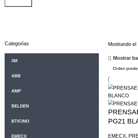
Búsqueda
PG21
Categorías
Mostrando el 
Mostrar bar
3M
ABB
AMP
BELDEN
PRENSA
PG21 B
BTICINO
EMECX
,
PR
EMECX