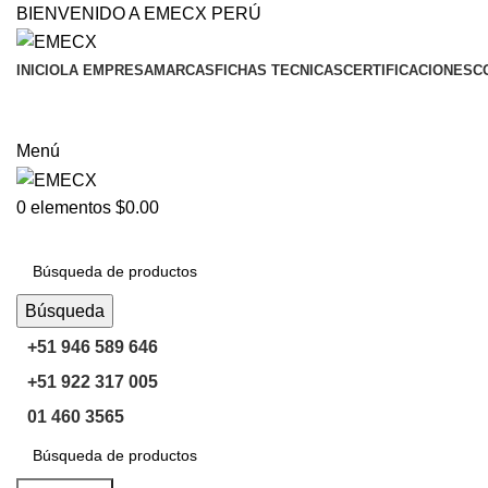
BIENVENIDO A EMECX PERÚ
INICIO
LA EMPRESA
MARCAS
FICHAS TECNICAS
CERTIFICACIONES
C
Menú
0
elementos
$
0.00
Navegar Por Las Categorías
Búsqueda
+51 946 589 646
+51 922 317 005
01 460 3565