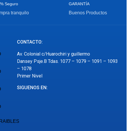
% Seguro
GARANTÍA
pra tranquilo
Buenos Productos
CONTACTO:
Av. Colonial c/Huarochiri y guillermo
O
Dansey Psje.B Tdas. 1077 – 1079 – 1091 – 1093
– 1078
O
Primer Nivel
SIGUENOS EN:
O
O
RAIBLES