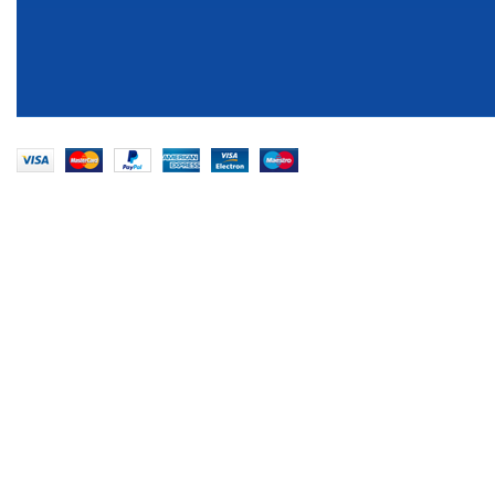
EMECX
2022 CREADO POR
PDG.PE
. TODOS LOS DER