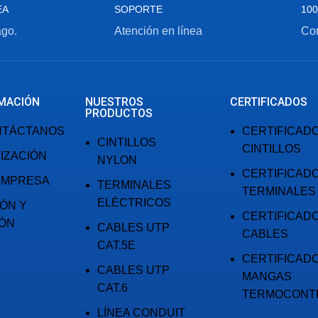
EA
SOPORTE
100
ago.
Atención en línea
Com
MACIÓN
NUESTROS
CERTIFICADOS
PRODUCTOS
NTÁCTANOS
CERTIFICAD
CINTILLOS
CINTILLOS
IZACIÓN
NYLON
CERTIFICAD
EMPRESA
TERMINALES
TERMINALES
ELÉCTRICOS
IÓN Y
CERTIFICAD
IÓN
CABLES UTP
CABLES
CAT.5E
CERTIFICAD
CABLES UTP
MANGAS
CAT.6
TERMOCONT
LÍNEA CONDUIT