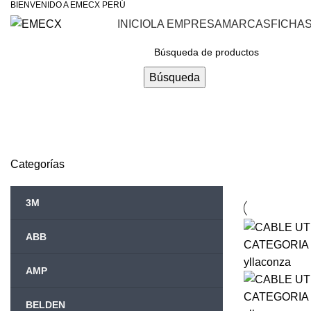
BIENVENIDO A EMECX PERÚ
INICIO
LA EMPRESA
MARCAS
FICHA
Navegar Por Las Categorías
Búsqueda
Categorías
3M
ABB
AMP
BELDEN